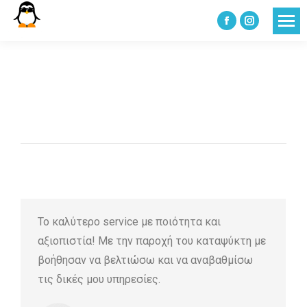
Facebook
Instagram
page
page
opens
opens
in
in
You are here:
new
new
window
window
Το καλύτερο service με ποιότητα και
αξιοπιστία! Με την παροχή του καταψύκτη με
βοήθησαν να βελτιώσω και να αναβαθμίσω
τις δικές μου υπηρεσίες.