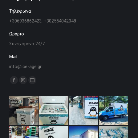
Τηλέφωνα
+306936862423, +302554042048
Ωράριο
Συνεχόμενο 24/7
Mail
info@ice-age.gr
Find us on:
Facebook
Instagram
Website
page
page
page
opens
opens
opens
in
in
in
new
new
new
window
window
window