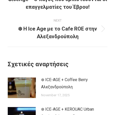
Previous
επαγγελματίες του Έβρου!
post:
NEXT
❄️ Η Ice Age με το Cafe ROE στην
Next
Αλεξανδρούπολη
post:
Σχετικές αναρτήσεις
❄️ ICE-AGE + Coffee Berry
Αλεξανδρούπολη
November 17, 2025
❄️ ICE-AGE + KEROUAC Urban