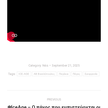
Category:
Νέα
September 21, 2025
Tags:
ICE-AGE
ΑΒ Βασιλόπουλος
Παγάκια
Πάγος
Συνεργασία
Post
PREVIOUS
navigation
❄️IceAge – Ο πάγος που εμπιστεύονται οι